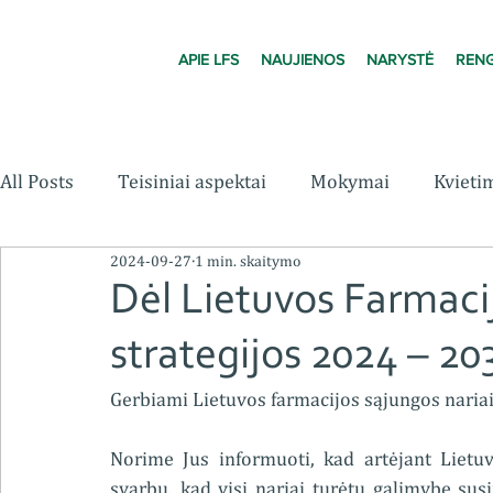
APIE LFS
NAUJIENOS
NARYSTĖ
RENG
All Posts
Teisiniai aspektai
Mokymai
Kvieti
2024-09-27
1 min. skaitymo
Dėl Lietuvos Farmaci
strategijos 2024 – 20
Gerbiami Lietuvos farmacijos sąjungos nariai
Norime Jus informuoti, kad artėjant Lietu
svarbu, kad visi nariai turėtų galimybę su