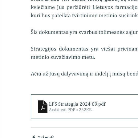
kviečiame Jus peržiūrėti Lietuvos farmacij
kuri bus pateikta tvirtinimui metinio susirin
Šis dokumentas yra svarbus tolimesnės sąjun
Strategijos dokumentas yra viešai prieinam
metinio suvažiavimo metu.
Ačiū už Jūsų dalyvavimą ir indėlį į mūsų ben
LFS Strategija 2024 09
.pdf
Atsisiųsti PDF • 232KB