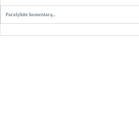
Parašykite komentarą...
Chemiko vaistininko
Kviečiame į 
farmakognosto doc. dr.
„Vaistininko,
Eduardo Kanopkos mokslinė,
Grybausko (1
pedagoginė ir visuomeninė
apžvalga“
veikla, minint 115-ąsias
gimimometines