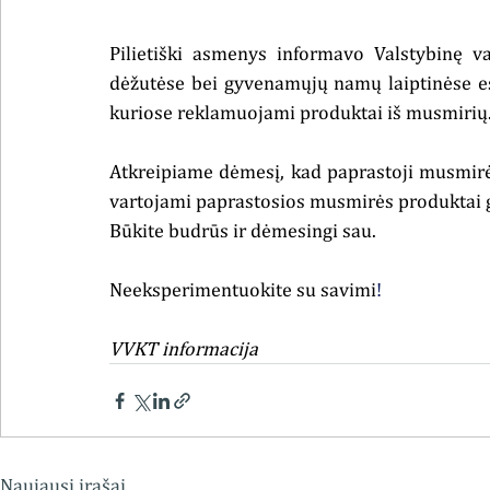
Pilietiški asmenys informavo Valstybinę v
dėžutėse bei gyvenamųjų namų laiptinėse esa
kuriose reklamuojami produktai iš musmirių
Atkreipiame dėmesį, kad paprastoji musmirė 
vartojami paprastosios musmirės produktai gal
Būkite budrūs ir dėmesingi sau.
Neeksperimentuokite su savimi
!
VVKT informacija
Naujausi įrašai