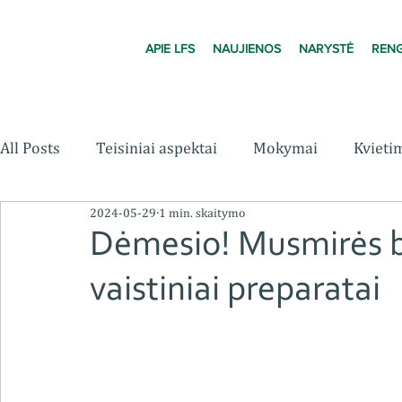
APIE LFS
NAUJIENOS
NARYSTĖ
RENG
All Posts
Teisiniai aspektai
Mokymai
Kvieti
2024-05-29
1 min. skaitymo
Dėmesio! Musmirės be
vaistiniai preparatai