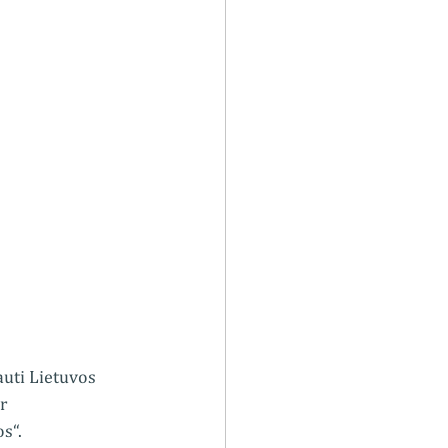
auti Lietuvos 
r
s“.