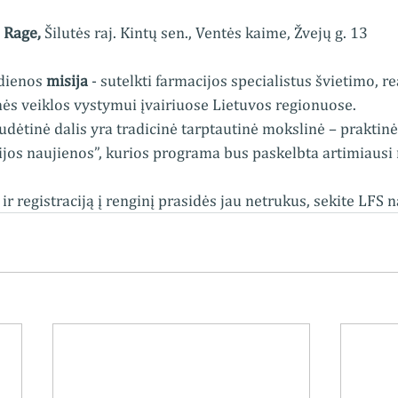
 Rage,
 Šilutės raj. Kintų sen., Ventės kaime, Žvejų g. 13
dienos 
misija
 - sutelkti farmacijos specialistus švietimo, r
inės veiklos vystymui įvairiuose Lietuvos regionuose.
sudėtinė dalis yra tradicinė tarptautinė mokslinė – praktinė
jos naujienos”, kurios programa bus paskelbta artimiausi
r registraciją į renginį prasidės jau netrukus, sekite LFS 