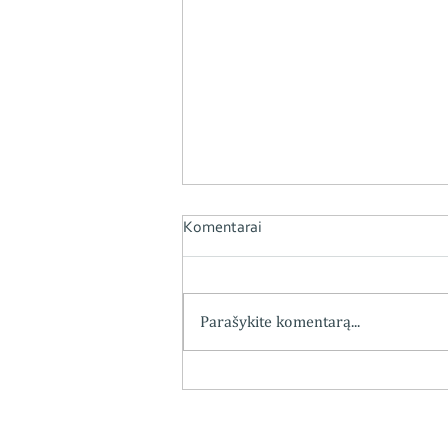
Komentarai
Parašykite komentarą...
Kviečiame į parodos atidarymą
„Vaistininko, prof. dr. Kazimiero
Grybausko (1886–1953) veiklos
apžvalga“