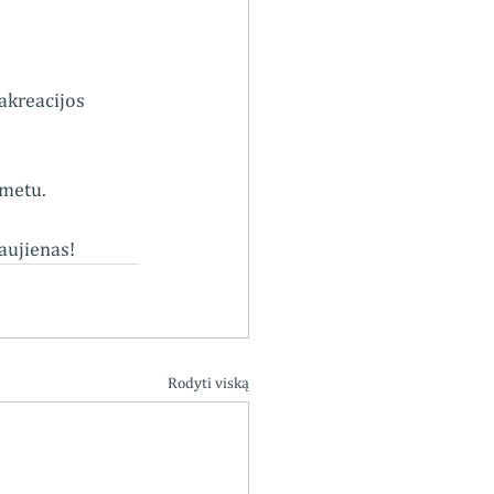
eakreacijos
 metu.
naujienas!
Rodyti viską