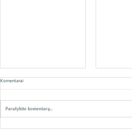
Komentarai
Parašykite komentarą...
Chemiko vaistininko
Kviečiame į 