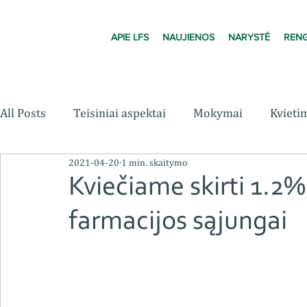
APIE LFS
NAUJIENOS
NARYSTĖ
RENG
All Posts
Teisiniai aspektai
Mokymai
Kvieti
2021-04-20
1 min. skaitymo
Kviečiame skirti 1.2
farmacijos sąjungai