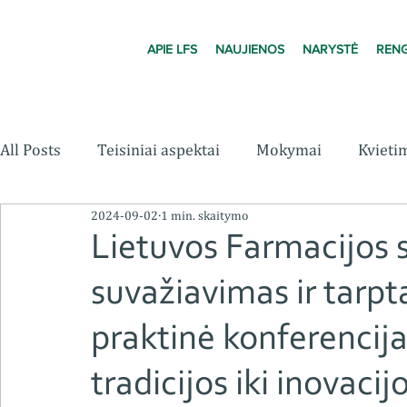
APIE LFS
NAUJIENOS
NARYSTĖ
RENG
All Posts
Teisiniai aspektai
Mokymai
Kvieti
2024-09-02
1 min. skaitymo
Lietuvos Farmacijos 
suvažiavimas ir tarpt
praktinė konferencij
tradicijos iki inovacij