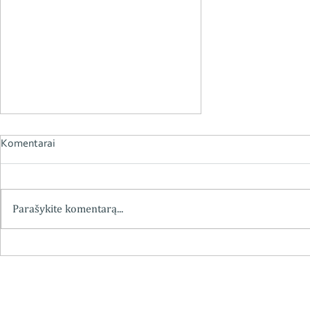
Komentarai
Parašykite komentarą...
FIP kreipiasi į LFS narius dėl
įsitraukimo į FIP veiklas