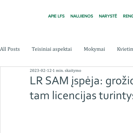
APIE LFS
NAUJIENOS
NARYSTĖ
RENG
All Posts
Teisiniai aspektai
Mokymai
Kvieti
2023-02-12
1 min. skaitymo
LR SAM įspėja: grožio i
tam licencijas turint