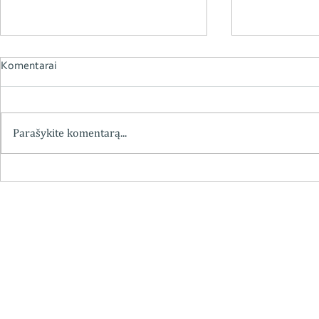
Komentarai
Parašykite komentarą...
Chemiko vaistininko
Kviečiame į 
farmakognosto doc. dr.
„Vaistininko,
Eduardo Kanopkos mokslinė,
Grybausko (1
pedagoginė ir visuomeninė
apžvalga“
veikla, minint 115-ąsias
gimimometines