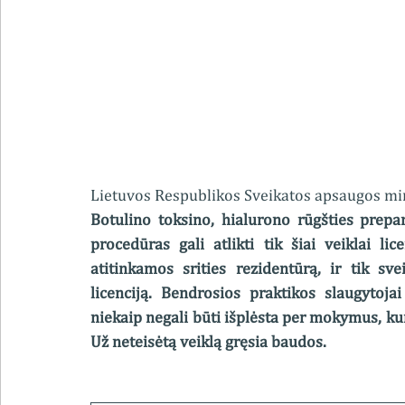
Lietuvos Respublikos Sveikatos apsaugos mini
Botulino toksino, hialurono rūgšties prepara
procedūras gali atlikti tik šiai veiklai lic
atitinkamos srities rezidentūrą, ir tik svei
licenciją. Bendrosios praktikos slaugytoja
niekaip negali būti išplėsta per mokymus, kur
Už neteisėtą veiklą gręsia baudos.