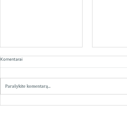
Komentarai
Parašykite komentarą...
Chemiko vaistininko
Kviečiame į 
farmakognosto doc. dr.
„Vaistininko,
Eduardo Kanopkos mokslinė,
Grybausko (1
pedagoginė ir visuomeninė
apžvalga“