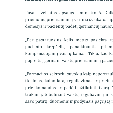
Pasak sveikatos apsaugos ministro A. Dulki
priemonių prieinamumą vertina sveikatos apsa
dėmesys ir pacientų padėtį gerinančių naujo
„Per pastaruosius kelis metus pasiekta re
paciento krepšelis, panaikinantis pri
kompensuojamų vaistų kainas. Tikiu, kad kar
pagreitis, gerinant vaistų prieinamumą pacien
„Farmacijos sektorių suvokiu kaip nepertrau
tiekimas, kainodara, reguliavimas ir priei
prie komandos ir padėti užtikrinti tvarų
trūkumą, tobulinant vaistų reguliavimą ir k
savo patirtį, duomenis ir įrodymais pagrįstą 