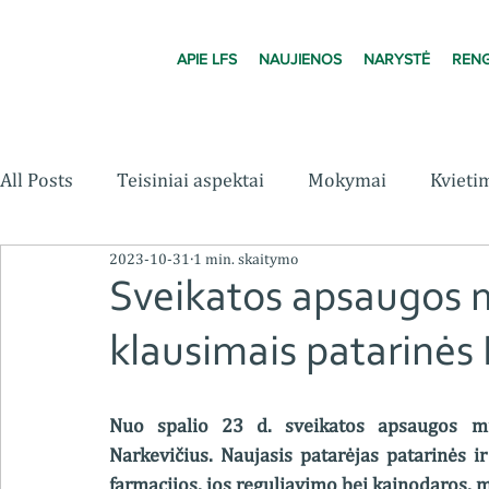
APIE LFS
NAUJIENOS
NARYSTĖ
RENG
All Posts
Teisiniai aspektai
Mokymai
Kvieti
2023-10-31
1 min. skaitymo
Sveikatos apsaugos m
klausimais patarinės 
Nuo spalio 23 d. sveikatos apsaugos min
Narkevičius. Naujasis patarėjas patarinės i
farmacijos, jos reguliavimo bei kainodaros, m