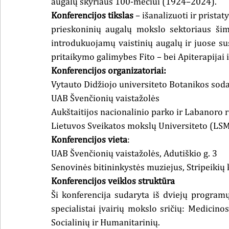
augalų skyriaus 100-mečiui (1924–2024). 
Konferencijos tikslas
 – išanalizuoti ir prista
prieskoninių augalų mokslo sektoriaus šimt
introdukuojamų vaistinių augalų ir juose sus
pritaikymo galimybes Fito – bei Apiterapijai
Konferencijos organizatoriai:
Vytauto Didžiojo universiteto Botanikos soda
UAB Švenčionių vaistažolės
Aukštaitijos nacionalinio parko ir Labanoro 
Lietuvos Sveikatos mokslų Universiteto (LS
Konferencijos vieta
: 
UAB Švenčionių vaistažolės, Adutiškio g. 3
Senovinės bitininkystės muziejus, Stripeikių k.
Konferencijos veiklos struktūra
Ši konferencija sudaryta iš dviejų programų
specialistai įvairių mokslo sričių: Medicino
Socialinių ir Humanitarinių.