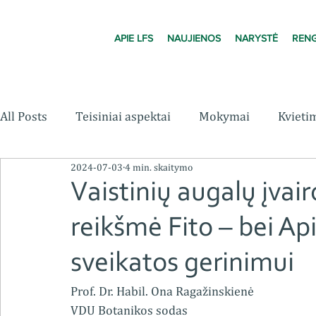
APIE LFS
NAUJIENOS
NARYSTĖ
RENG
All Posts
Teisiniai aspektai
Mokymai
Kvieti
2024-07-03
4 min. skaitymo
Vaistinių augalų įvair
reikšmė Fito – bei Ap
sveikatos gerinimui
Prof. Dr. Habil. Ona Ragažinskienė
VDU Botanikos sodas