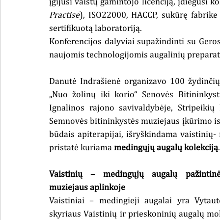
įgijusi vaistų gamintojo licenciją, įdiegusi
Practise
), ISO22000, HACCP, sukūrę fabrike
sertifikuotą laboratoriją.
Konferencijos dalyviai supažindinti su Geros
naujomis technologijomis augalinių preparat
Danutė Indrašienė organizavo 100 žydinčių
„Nuo žolinų iki korio“ Senovės Bitininkyst
Ignalinos rajono savivaldybėje, Stripeikių
Semnovės bitininkystės muziejaus įkūrimo ist
būdais apiterapijai, išryškindama vaistinių- 
pristatė kuriama 
medingųjų augalų kolekciją
.
Vaistinių – medingųjų augalų pažintin
muziejaus aplinkoje
Vaistiniai – medingieji augalai yra Vytau
skyriaus Vaistinių ir prieskoninių augalų mok