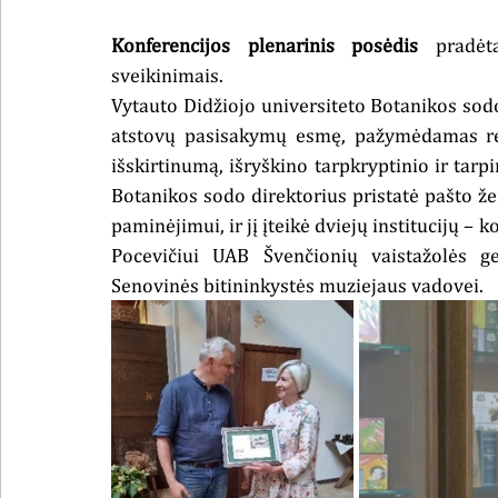
Konferencijos plenarinis posėdis 
pradėt
sveikinimais.
Vytauto Didžiojo universiteto Botanikos sodo 
atstovų pasisakymų esmę, pažymėdamas res
išskirtinumą, išryškino tarpkryptinio ir tar
Botanikos sodo direktorius pristatė pašto ž
paminėjimui, ir jį įteikė dviejų institucijų – 
Pocevičiui
UAB Švenčionių vaistažolės ge
Senovinės bitininkystės muziejaus vadovei.