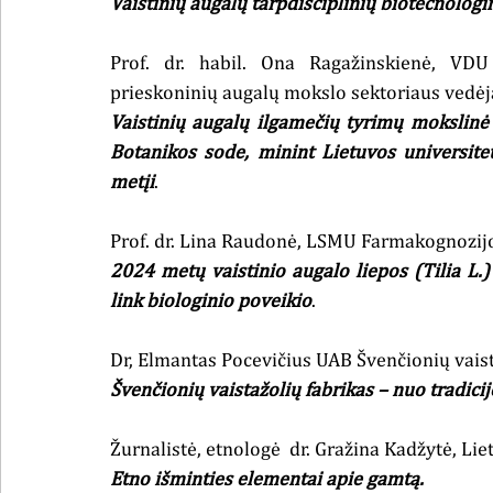
Vaistinių augalų tarpdisciplinių biotecnologi
Prof. dr. habil. Ona Ragažinskienė, VDU
prieskoninių augalų mokslo sektoriaus vedėj
Vaistinių augalų ilgamečių tyrimų mokslinė 
Botanikos sode, minint Lietuvos universite
metįi
. 
Prof. dr. Lina Raudonė, LSMU Farmakognozijo
2024 metų vaistinio augalo liepos (Tilia L.)
link biologinio poveikio
. 
Dr, Elmantas Pocevičius UAB Švenčionių vaista
Švenčionių vaistažolių fabrikas – nuo tradicij
Žurnalistė, etnologė  dr. Gražina Kadžytė, Liet
Etno išminties elementai apie gamtą.