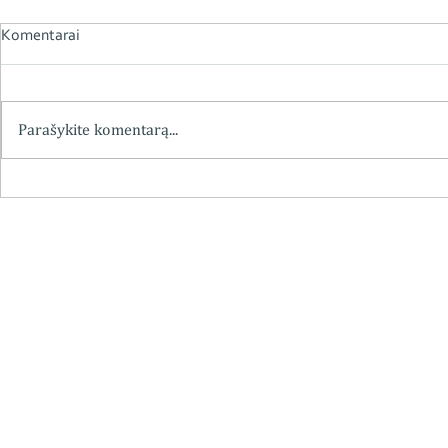
Komentarai
Parašykite komentarą...
Chemiko vaistininko
Kviečiame į 
farmakognosto doc. dr.
„Vaistininko,
Eduardo Kanopkos mokslinė,
Grybausko (1
pedagoginė ir visuomeninė
apžvalga“
veikla, minint 115-ąsias
gimimometines