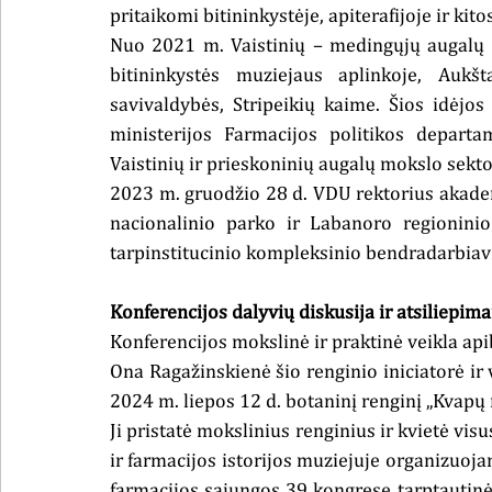
pritaikomi bitininkystėje, apiterafijoje ir kitos
Nuo 2021 m. Vaistinių – medingųjų augalų p
bitininkystės muziejaus
aplinkoje, Aukšt
savivaldybės, Stripeikių kaime. Šios idėjos 
ministerijos Farmacijos politikos depar
Vaistinių ir prieskoninių augalų mokslo sektor
2023 m. gruodžio 28 d. VDU rektorius akademik
nacionalinio parko ir Labanoro regionini
tarpinstitucinio kompleksinio bendradarbiav
Konferencijos dalyvių diskusija ir atsiliepima
Konferencijos mokslinė ir praktinė veikla ap
Ona Ragažinskienė šio renginio iniciatorė ir 
2024 m. liepos 12 d. botaninį renginį „Kvapų 
Ji pristatė mokslinius renginius ir kvietė vi
ir farmacijos istorijos muziejuje organizuoj
farmacijos sąjungos 39 kongrese tarptautinė