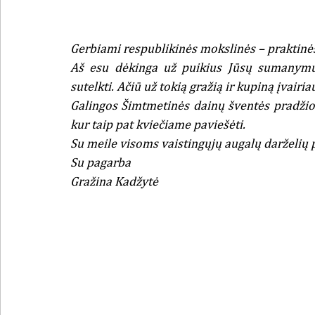
Gerbiami respublikinės mokslinės – praktinės 
Aš esu dėkinga už puikius Jūsų sumanymus 
sutelkti. Ačiū už tokią gražią ir kupiną įvairi
Galingos Šimtmetinės dainų šventės pradžios
kur taip pat kviečiame paviešėti.
Su meile visoms vaistingųjų augalų darželių
Su pagarba 
Gražina Kadžytė