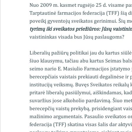
Nuo 2009 m. kasmet rugsėjo 25 d. visame pas
Tarptautinė farmacijos federacija (TFF) šią di
poveikį gyventojų sveikatos gerinimui. Šių m
tyrimų iki sveikatos priežiūros: Jūsų vaistin
vaistininkas visada bus Jūsų paslaugoms? 
Liberalių pažiūrų politikai jau du kartus siū
šiuo klausymu, tačiau abu kartus Seimas bals
seimo nario E. Masiulio Farmacijos įstatymo p
berecepčiais vaistais prekiauti degalinėse i
institucijų veiksmų. Buvęs Sveikatos reikal
pritarė liberalų pasiūlymui, aiškindamas, ka
suvaržius jose alkoholio pardavimą. Šiuo metu
berecepčių vaistų prekybą, prisidengiant vai
mažinimo argumentais. Pasaulio sveikatos org
federacija (TFF) skatina visas šalis dar aktyv