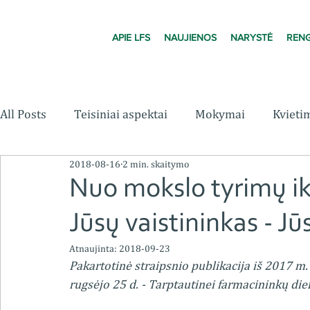
APIE LFS
NAUJIENOS
NARYSTĖ
RENG
All Posts
Teisiniai aspektai
Mokymai
Kvieti
2018-08-16
2 min. skaitymo
Nuo mokslo tyrimų iki
Jūsų vaistininkas - J
Atnaujinta:
2018-09-23
Pakartotinė straipsnio publikacija iš 2017 m. 
rugsėjo 25 d. - Tarptautinei farmacininkų die