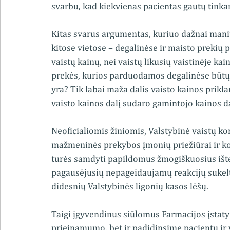
svarbu, kad kiekvienas pacientas gautų tinkam
Kitas svarus argumentas, kuriuo dažnai mani
kitose vietose – degalinėse ir maisto preki
vaistų kainų, nei vaistų likusių vaistinėje kai
prekės, kurios parduodamos degalinėse būtų 
yra? Tik labai maža dalis vaisto kainos pri
vaisto kainos dalį sudaro gamintojo kainos da
Neoficialiomis žiniomis, Valstybinė vaistų ko
mažmeninės prekybos įmonių priežiūrai ir kont
turės samdyti papildomus žmogiškuosius ištek
pagausėjusių nepageidaujamų reakcijų sukel
didesnių Valstybinės ligonių kasos lėšų. 
Taigi įgyvendinus siūlomus Farmacijos įstat
prieinamumo, bet ir padidinsime pacientų ir va