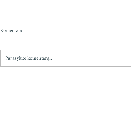
Komentarai
Parašykite komentarą...
Chemiko vaistininko
Kviečiame į 
farmakognosto doc. dr.
„Vaistininko,
Eduardo Kanopkos mokslinė,
Grybausko (1
pedagoginė ir visuomeninė
apžvalga“
veikla, minint 115-ąsias
gimimometines