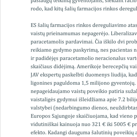
paslaugų teikimą gyventojams, siekiant racion
rodo, kad kitų šalių farmacijos rinkos deregul
ES šalių farmacijos rinkos dereguliavimo atas
vaistų prieinamumas nepagerėjo. Liberalizavu
paracetamolis pardavimai. Čia iškilo dvi pro
reikiamo gydymo paskyrimą, nes pacientas n
ir padidėjęs paracetamolio neracionalus var
skaičiaus didėjimą. Amerikoje berecepčių vais
JAV ekspertų paskelbti duomenys liudija, kad š
ligonines paguldoma 1,5 milijono gyventojų. 
nepageidaujamo vaistų poveikio patiria sužal
vaistaligės gydymui išleidžiama apie 7.2 bili
valstybei (nedarbingumo dienos, neuždirbtas 
Europos Sąjungoje skaičiuojama, kad vieno 
vidutiniškai kainuoja nuo 321 € iki 5005 € 
efekto. Kadangi dauguma šalutinių poveikių at